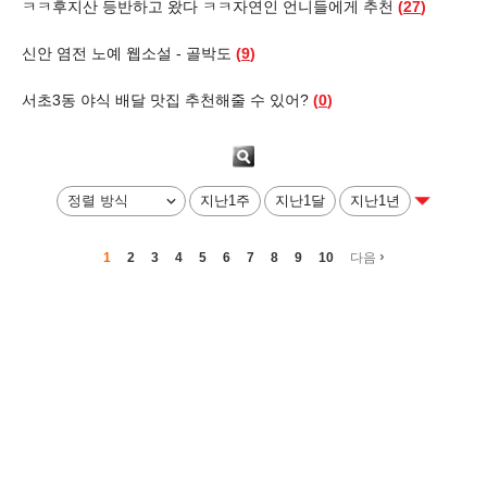
ㅋㅋ후지산 등반하고 왔다 ㅋㅋ자연인 언니들에게 추천
(
27
)
신안 염전 노예 웹소설 - 골박도
(
9
)
서초3동 야식 배달 맛집 추천해줄 수 있어?
(
0
)
지난1주
지난1달
지난1년
›
1
2
3
4
5
6
7
8
9
10
다음