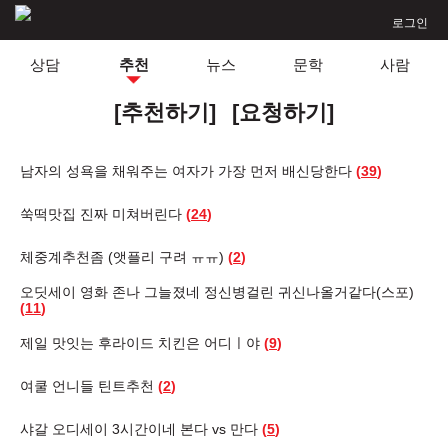
로그인
상담
추천
뉴스
문학
사람
[추천하기]
[요청하기]
남자의 성욕을 채워주는 여자가 가장 먼저 배신당한다
(
39
)
쑥떡맛집 진짜 미쳐버린다
(
24
)
체중계추천좀 (앳플리 구려 ㅠㅠ)
(
2
)
오딧세이 영화 존나 그늘졌네 정신병걸린 귀신나올거같다(스포)
(
11
)
제일 맛잇는 후라이드 치킨은 어디ㅣ야
(
9
)
여쿨 언니들 틴트추천
(
2
)
샤갈 오디세이 3시간이네 본다 vs 만다
(
5
)