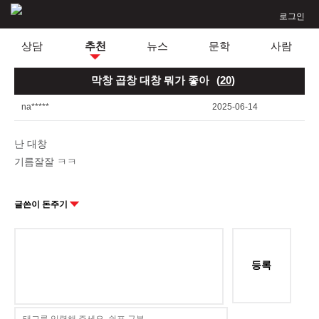
로그인
상담
추천
뉴스
문학
사람
막창 곱창 대창 뭐가 좋아
(
20
)
na*****
2025-06-14
난 대창
기름잘잘 ㅋㅋ
글쓴이 돈주기
등록