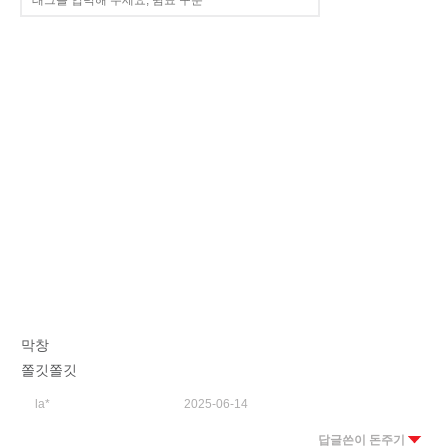
막창
쫄깃쫄깃
la*
2025-06-14
답글쓴이 돈주기