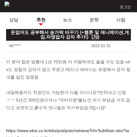
로그인
상담
추천
뉴스
문학
사람
돈없어도 공부해서 숟가락 바꾸기 (+웹툰 및 애니메이션,게
임,자영업자 강의 추가!)
(
70
)
hk*****
2022-01-31
이 분야 탑은 방통대 1년 70만원.더 저렴하게도 들을 수도 있음 eb
s도 양질의 강의가 많고 무료고.테드나 세바시는 유명해서 굳이 링
크를 달진 않겠음
내일배움카드 직장인도 가능한거 다들 아시나요?반차내고 신청
ㄱㄱ 5년간 300만원이자나 *국비지원*붙는건 자기 부담금 거의 없
다고 보면되고 흙수저 언니들은 자기부담금 0입니당!
https://www.ebsi.co.kr/ebs/pot/potn/retrieveTchrSubMain.ebs?ta