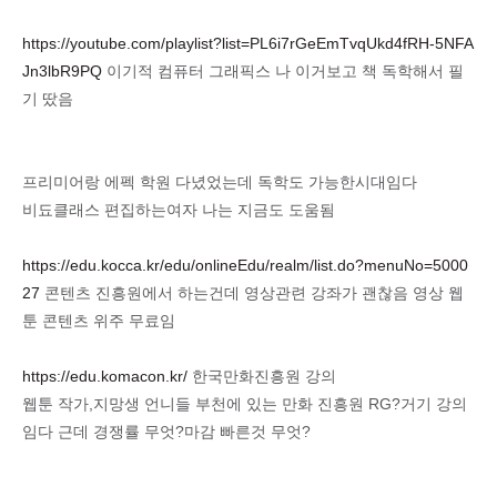
https://youtube.com/playlist?list=PL6i7rGeEmTvqUkd4fRH-5NFA
Jn3lbR9PQ
이기적 컴퓨터 그래픽스 나 이거보고 책 독학해서 필
기 땄음
프리미어랑 에펙 학원 다녔었는데 독학도 가능한시대임다
비됴클래스 편집하는여자 나는 지금도 도움됨
https://edu.kocca.kr/edu/onlineEdu/realm/list.do?menuNo=5000
27
콘텐츠 진흥원에서 하는건데 영상관련 강좌가 괜찮음 영상 웹
툰 콘텐츠 위주 무료임
https://edu.komacon.kr/
한국만화진흥원 강의
웹툰 작가,지망생 언니들 부천에 있는 만화 진흥원 RG?거기 강의
임다 근데 경쟁률 무엇?마감 빠른것 무엇?