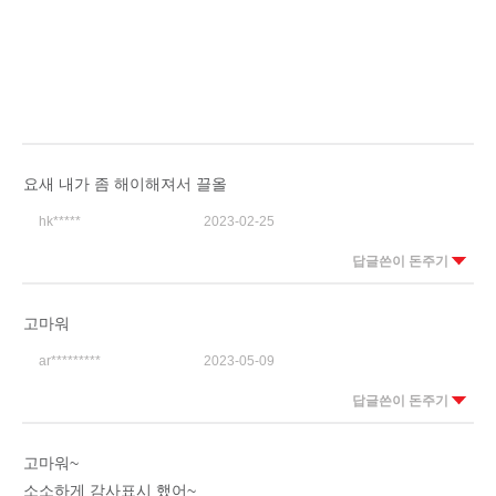
요새 내가 좀 해이해져서 끌올
hk*****
2023-02-25
답글쓴이 돈주기
고마워
ar*********
2023-05-09
답글쓴이 돈주기
고마워~
소소하게 감사표시 했어~