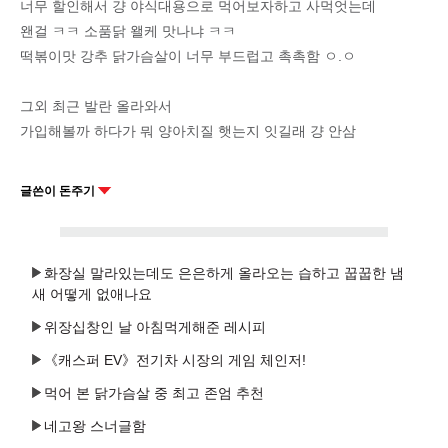
너무 할인해서 걍 야식대용으로 먹어보자하고 사먹엇는데
왠걸 ㅋㅋ 소품닭 왤케 맛나냐 ㅋㅋ
떡볶이맛 강추 닭가슴살이 너무 부드럽고 촉촉함 ㅇ.ㅇ
그외 최근 발란 올라와서
가입해볼까 하다가 뭐 양아치질 햇는지 잇길래 걍 안삼
글쓴이 돈주기
화장실 말라있는데도 은은하게 올라오는 습하고 꿉꿉한 냄
새 어떻게 없애나요
위장십창인 날 아침먹게해준 레시피
《캐스퍼 EV》전기차 시장의 게임 체인저!
먹어 본 닭가슴살 중 최고 존엄 추천
네고왕 스너글함