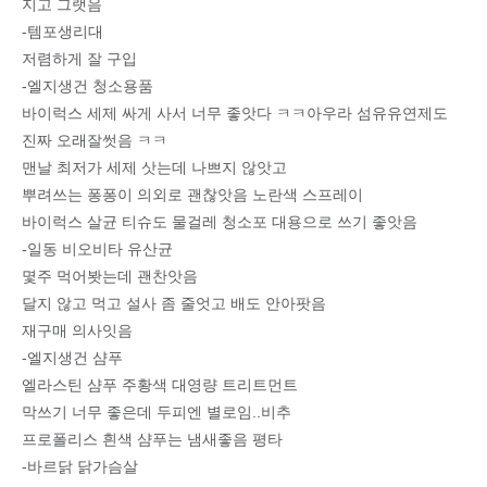
지고 그랫음
-템포생리대
저렴하게 잘 구입
-엘지생건 청소용품
바이럭스 세제 싸게 사서 너무 좋앗다 ㅋㅋ아우라 섬유유연제도
진짜 오래잘썻음 ㅋㅋ
맨날 최저가 세제 삿는데 나쁘지 않앗고
뿌려쓰는 퐁퐁이 의외로 괜찮앗음 노란색 스프레이
바이럭스 살균 티슈도 물걸레 청소포 대용으로 쓰기 좋앗음
-일동 비오비타 유산균
몇주 먹어봣는데 괜찬앗음
달지 않고 먹고 설사 좀 줄엇고 배도 안아팟음
재구매 의사잇음
-엘지생건 샴푸
엘라스틴 샴푸 주황색 대영량 트리트먼트
막쓰기 너무 좋은데 두피엔 별로임..비추
프로폴리스 흰색 샴푸는 냄새좋음 평타
-바르닭 닭가슴살