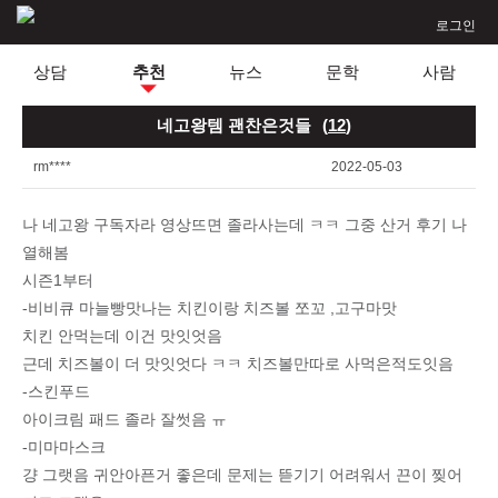
로그인
상담
추천
뉴스
문학
사람
네고왕템 괜찬은것들
(
12
)
rm****
2022-05-03
나 네고왕 구독자라 영상뜨면 졸라사는데 ㅋㅋ 그중 산거 후기 나
열해봄
시즌1부터
-비비큐 마늘빵맛나는 치킨이랑 치즈볼 쪼꼬 ,고구마맛
치킨 안먹는데 이건 맛잇엇음
근데 치즈볼이 더 맛잇엇다 ㅋㅋ 치즈볼만따로 사먹은적도잇음
-스킨푸드
아이크림 패드 졸라 잘썻음 ㅠ
-미마마스크
걍 그랫음 귀안아픈거 좋은데 문제는 뜯기기 어려워서 끈이 찢어