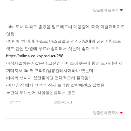
답글쓴이 돈주기
-ahc 토너 의외로 좋았음 알로에토너 대용량에 촉촉 미끌거리지도
않음!
-이번에 한 미마 마스크 마스크말고 정전기밀대랑 정전기청소포
셋트 단돈 만원에 무료배송이래서 삿는데 좋다 ㅋㅋ
https://miima.co.kr/product/288
아직세일하는거같은디 그전엔 다이소꺼썻는데 항상 모사리만 시
꺼매져서 3m꺼 프리미엄봉걸레사야하나 햇는데
미마꺼 쓰니까 힘안들이고 전체적으러 잘닦임!
-마녀공장 혜자 ㅋㅋㅋ 진짜 토너랑 갈락에센스 잘썻음
노란색 토너산거 각질정돈잘되서 괜춘
rm****
2024-05-01
답글쓴이 돈주기