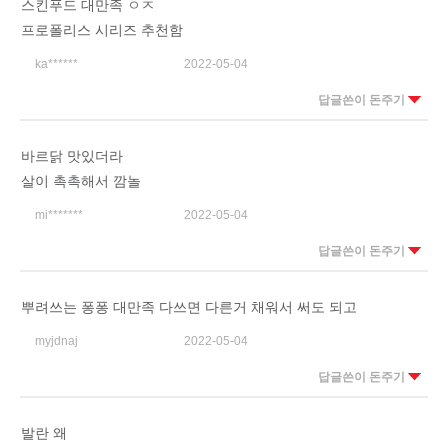
스킨푸드 대만족 ㅇㅈ
프로폴리스 시리즈 추천함
ka******
2022-05-04
답글쓴이 돈주기
바르닭 맛있더라
살이 촉촉해서 깜놀
mi*******
2022-05-04
답글쓴이 돈주기
뿌려쓰는 퐁퐁 대만족 다쓰면 다른거 채워서 써도 되고
myjdnaj
2022-05-04
답글쓴이 돈주기
발란 왜