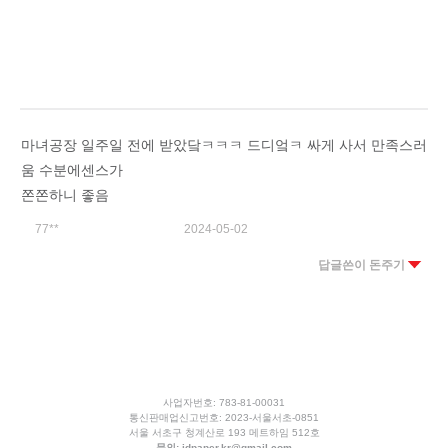
마녀공장 일주일 전에 받았닼ㅋㅋㅋ 드디엌ㅋ 싸게 사서 만족스러
움 수분에센스가
쫀쫀하니 좋음
77**
2024-05-02
답글쓴이 돈주기
사업자번호: 783-81-00031
통신판매업신고번호: 2023-서울서초-0851
서울 서초구 청계산로 193 메트하임 512호
문의:
idpaper.kr@gmail.com