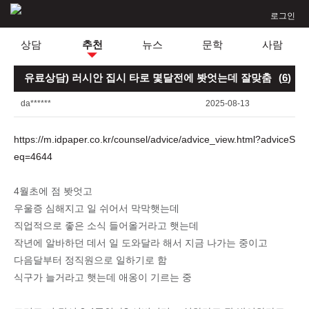
로그인
상담
추천
뉴스
문학
사람
유료상담) 러시안 집시 타로 몇달전에 봣엇는데 잘맞춤
(
6
)
da******
2025-08-13
https://m.idpaper.co.kr/counsel/advice/advice_view.html?adviceS
eq=4644
4월초에 점 봣엇고
우울증 심해지고 일 쉬어서 막막햇는데
직업적으로 좋은 소식 들어올거라고 햇는데
작년에 알바하던 데서 일 도와달라 해서 지금 나가는 중이고
다음달부터 정직원으로 일하기로 함
식구가 늘거라고 햇는데 애옹이 기르는 중