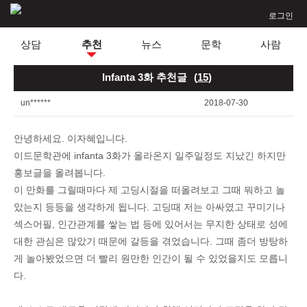
로그인
상담
추천
뉴스
문학
사람
Infanta 3화 추천글
(
15
)
un******
2018-07-30
안녕하세요. 이자혜입니다.
이드문학관에 infanta 3화가 올라온지 일주일정도 지났긴 하지만
홍보글을 올려봅니다.
이 만화를 그릴때마다 제 고딩시절을 떠올려보고 그때 뭐하고 놀
았는지 등등을 생각하게 됩니다. 고딩때 저는 아싸였고 꾸미기나
섹스어필, 인간관계를 쌓는 법 등에 있어서는 무지한 상태로 성에
대한 관심은 많았기 때문에 갈등을 겪었습니다. 그때 좀더 방탕하
게 놀아봤었으면 더 빨리 원만한 인간이 될 수 있었을지도 모릅니
다.