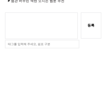
혐관 버무린 섹텐 오지는 웹툰 추천
등록