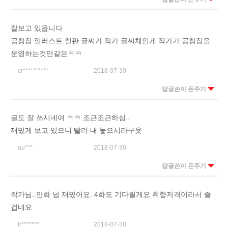
잘보고 있읍니다
곱창집 일러스트 칠판 글씨가 작가 글씨체인게 작가가 곱창집을
운영하는것만같은ㅋㅋ
cr**********
2018-07-30
답글쓴이 돈주기
글도 잘 쓰시네여 ㅋㅋ 조근조근하심..
재밌게 보고 있으니 빨리 내 놓으시라구욧
uu***
2018-07-30
답글쓴이 돈주기
작가님..만화 넘 재밌어요. 4화도 기다릴게요 취향저격이라서 즐
겁네요
fr*******
2018-07-30