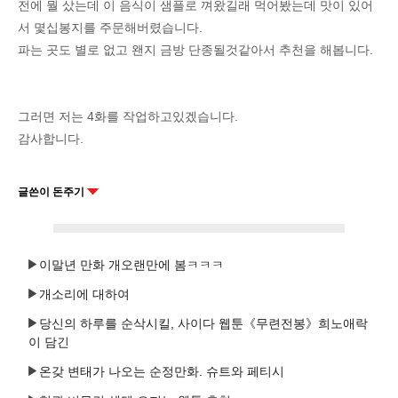
전에 뭘 샀는데 이 음식이 샘플로 껴왔길래 먹어봤는데 맛이 있어
서 몇십봉지를 주문해버렸습니다.
파는 곳도 별로 없고 왠지 금방 단종될것같아서 추천을 해봅니다.
그러면 저는 4화를 작업하고있겠습니다.
감사합니다.
글쓴이 돈주기
이말년 만화 개오랜만에 봄ㅋㅋㅋ
개소리에 대하여
당신의 하루를 순삭시킬, 사이다 웹툰《무련전봉》희노애락
이 담긴
온갖 변태가 나오는 순정만화. 슈트와 페티시